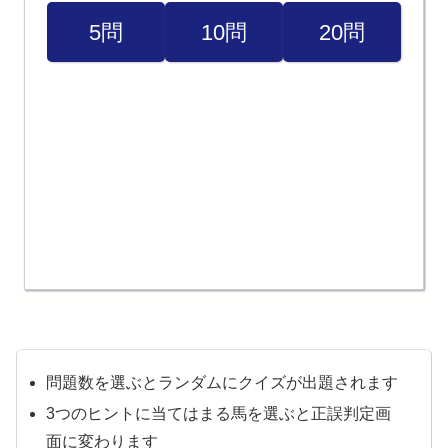
問題数を選ぶとランダムにクイズが出題されます
3つのヒントに当てはまる馬を選ぶと正誤判定画
面に変わります