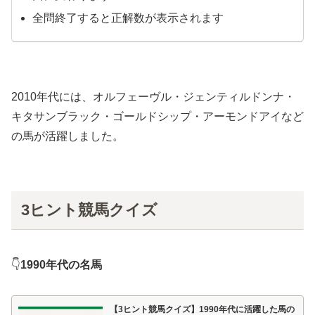
全問終了すると正解数が表示されます
2010年代には、オルフェーヴル・ジェンティルドンナ・
キタサンブラック・ゴールドシップ・アーモンドアイなど
の馬が活躍しました。
3ヒント競馬クイズ
👇
1990年代の名馬
【3ヒント競馬クイズ】1990年代に活躍した馬の