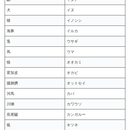
犬
イヌ
猪
イノシシ
海豚
イルカ
兎
ウサギ
馬
ウマ
狼
オオカミ
霍加皮
オカピ
膃肭臍
オットセイ
河馬
カバ
川獺
カワウソ
長尾驢
カンガルー
狐
キツネ