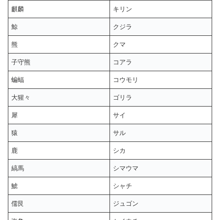
麒麟
キリン
鯨
クジラ
熊
クマ
子守熊
コアラ
蝙蝠
コウモリ
大猩々
ゴリラ
犀
サイ
猿
サル
鹿
シカ
縞馬
シマウマ
鯱
シャチ
儒艮
ジュゴン