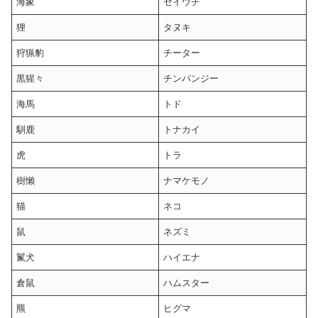
海象
セイウチ
狸
タヌキ
狩猟豹
チーター
黒猩々
チンパンジー
海馬
トド
馴鹿
トナカイ
虎
トラ
樹懶
ナマケモノ
猫
ネコ
鼠
ネズミ
鬣犬
ハイエナ
倉鼠
ハムスター
羆
ヒグマ