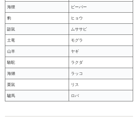
海狸
ビーバー
豹
ヒョウ
鼯鼠
ムササビ
土竜
モグラ
山羊
ヤギ
駱駝
ラクダ
海獺
ラッコ
栗鼠
リス
驢馬
ロバ