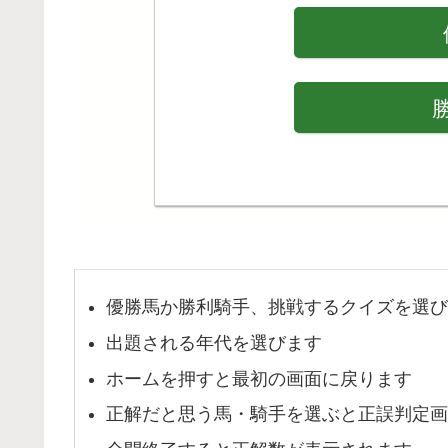
優勝馬か勝利騎手、挑戦するクイズを選び
出題される年代を選びます
ホームを押すと最初の画面に戻ります
正解だと思う馬・騎手を選ぶと正誤判定画