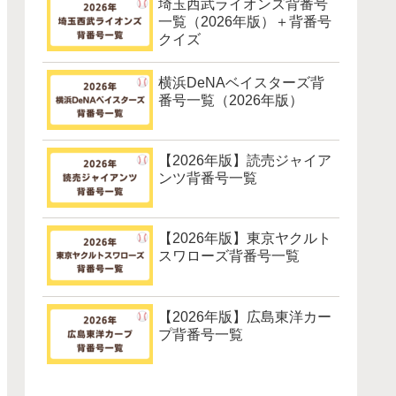
埼玉西武ライオンズ背番号
一覧（2026年版）＋背番号
クイズ
横浜DeNAベイスターズ背
番号一覧（2026年版）
【2026年版】読売ジャイア
ンツ背番号一覧
【2026年版】東京ヤクルト
スワローズ背番号一覧
【2026年版】広島東洋カー
プ背番号一覧