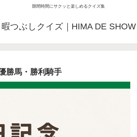
隙間時間にサクッと楽しめるクイズ集
暇つぶしクイズ｜HIMA DE SHOW
優勝馬・勝利騎手