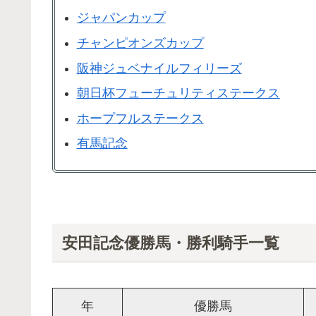
ジャパンカップ
チャンピオンズカップ
阪神ジュベナイルフィリーズ
朝日杯フューチュリティステークス
ホープフルステークス
有馬記念
安田記念優勝馬・勝利騎手一覧
年
優勝馬