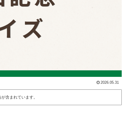
2026.05.31
告が含まれています。