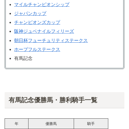
マイルチャンピオンシップ
ジャパンカップ
チャンピオンズカップ
阪神ジュベナイルフィリーズ
朝日杯フューチュリティステークス
ホープフルステークス
有馬記念
有馬記念優勝馬・勝利騎手一覧
年
優勝馬
騎手