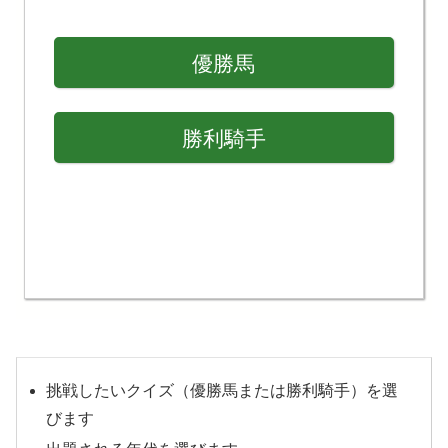
挑戦したいクイズ（優勝馬または勝利騎手）を選
びます