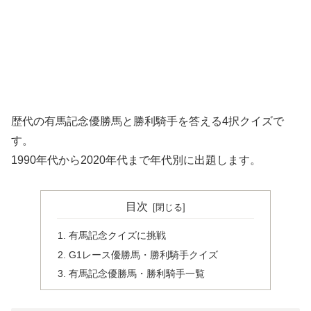
歴代の有馬記念優勝馬と勝利騎手を答える4択クイズで
す。
1990年代から2020年代まで年代別に出題します。
目次
有馬記念クイズに挑戦
G1レース優勝馬・勝利騎手クイズ
有馬記念優勝馬・勝利騎手一覧