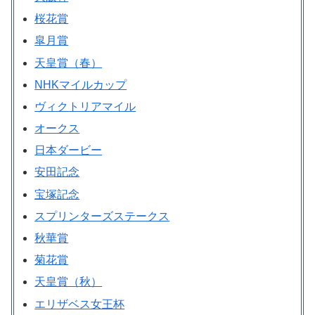
桜花賞
皐月賞
天皇賞（春）
NHKマイルカップ
ヴィクトリアマイル
オークス
日本ダービー
安田記念
宝塚記念
スプリンターズステークス
秋華賞
菊花賞
天皇賞（秋）
エリザベス女王杯