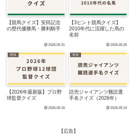
【競馬クイズ】安田記念
【3ヒント競馬クイズ】
の歴代優勝馬・勝利騎手
2010年代に活躍した馬の
名前
2026.05.31
2026.05.26
野球
野球
【2026年最新版】プロ野
読売ジャイアンツ難読選
球監督クイズ
手名クイズ（2026年）
2026.05.16
2026.05.14
【広告】