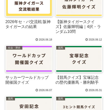
2026年セ・パ交流戦 阪神
【阪神タイガースクイ
タイガースの結果
ズ】佐藤輝明編｜4択・ラ
ンダム10問
2026.06.18
2026.06.12
社会・歴史
競馬
サッカーワールドカップ
【競馬クイズ】宝塚記念
開催国クイズ
の歴代優勝馬・勝利騎手
2026.06.07
2026.05.31
競馬
競馬