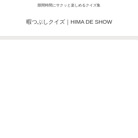
隙間時間にサクッと楽しめるクイズ集
暇つぶしクイズ｜HIMA DE SHOW