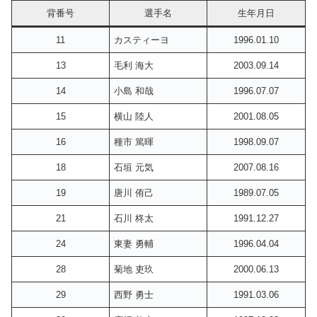
背番号
選手名
生年月日
11
カスティーヨ
1996.01.10
13
毛利 海大
2003.09.14
14
小島 和哉
1996.07.07
15
横山 陸人
2001.08.05
16
種市 篤暉
1998.09.07
18
石垣 元気
2007.08.16
19
唐川 侑己
1989.07.05
21
石川 柊太
1991.12.27
24
東妻 勇輔
1996.04.04
28
菊地 吏玖
2000.06.13
29
西野 勇士
1991.03.06