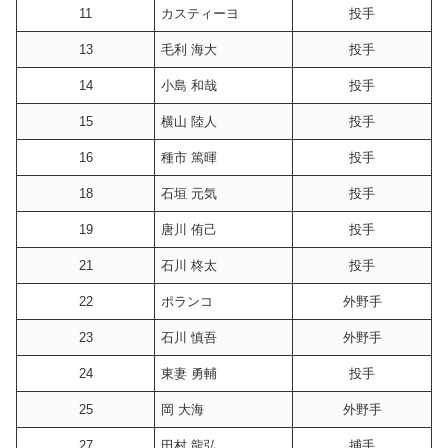
11
カスティーヨ
投手
13
毛利 海大
投手
14
小島 和哉
投手
15
横山 陸人
投手
16
種市 篤暉
投手
18
石垣 元気
投手
19
唐川 侑己
投手
21
石川 柊太
投手
22
ポランコ
外野手
23
石川 慎吾
外野手
24
東妻 勇輔
投手
25
岡 大海
外野手
27
田村 龍弘
捕手