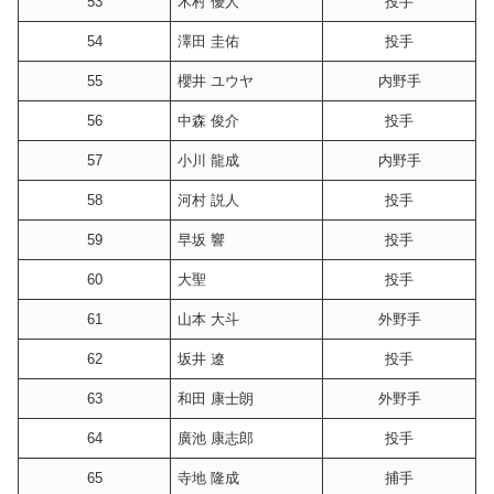
53
木村 優人
投手
54
澤田 圭佑
投手
55
櫻井 ユウヤ
内野手
56
中森 俊介
投手
57
小川 龍成
内野手
58
河村 説人
投手
59
早坂 響
投手
60
大聖
投手
61
山本 大斗
外野手
62
坂井 遼
投手
63
和田 康士朗
外野手
64
廣池 康志郎
投手
65
寺地 隆成
捕手