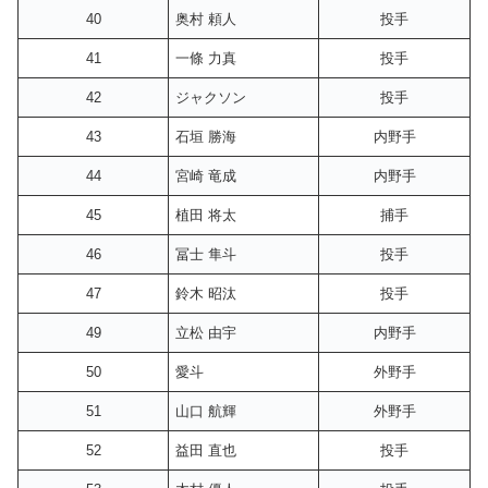
40
奥村 頼人
投手
41
一條 力真
投手
42
ジャクソン
投手
43
石垣 勝海
内野手
44
宮崎 竜成
内野手
45
植田 将太
捕手
46
冨士 隼斗
投手
47
鈴木 昭汰
投手
49
立松 由宇
内野手
50
愛斗
外野手
51
山口 航輝
外野手
52
益田 直也
投手