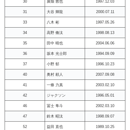
30
廣畑 敦也
1997.12.03
31
大谷 輝龍
2000.07.11
33
八木 彬
1997.05.26
34
高野 脩汰
1998.08.13
35
田中 晴也
2004.06.06
36
坂本 光士郎
1994.09.09
37
小野 郁
1996.10.23
40
奥村 頼人
2007.09.08
41
一條 力真
2003.02.10
42
ジャクソン
1996.05.01
46
冨士 隼斗
2002.03.10
47
鈴木 昭汰
1998.09.07
52
益田 直也
1989.10.25