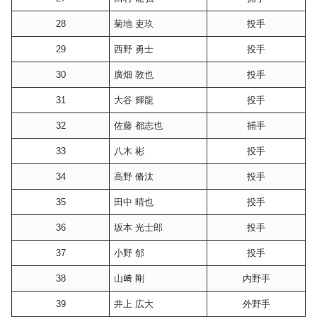
28
菊地 吏玖
投手
29
西野 勇士
投手
30
廣畑 敦也
投手
31
大谷 輝龍
投手
32
佐藤 都志也
捕手
33
八木 彬
投手
34
高野 脩汰
投手
35
田中 晴也
投手
36
坂本 光士郎
投手
37
小野 郁
投手
38
山﨑 剛
内野手
39
井上 広大
外野手