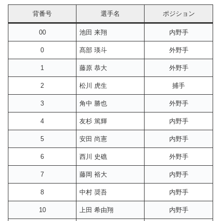
背番号
選手名
ポジション
00
池田 来翔
内野手
0
髙部 瑛斗
外野手
1
藤原 恭大
外野手
2
松川 虎生
捕手
3
角中 勝也
外野手
4
友杉 篤輝
内野手
5
安田 尚憲
内野手
6
西川 史礁
外野手
7
藤岡 裕大
内野手
8
中村 奨吾
内野手
10
上田 希由翔
内野手