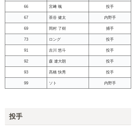
66
宮﨑 颯
投手
67
茶谷 健太
内野手
69
岡村 了樹
捕手
73
ロング
投手
91
吉川 悠斗
投手
92
森 遼大朗
投手
93
髙橋 快秀
投手
99
ソト
内野手
投手