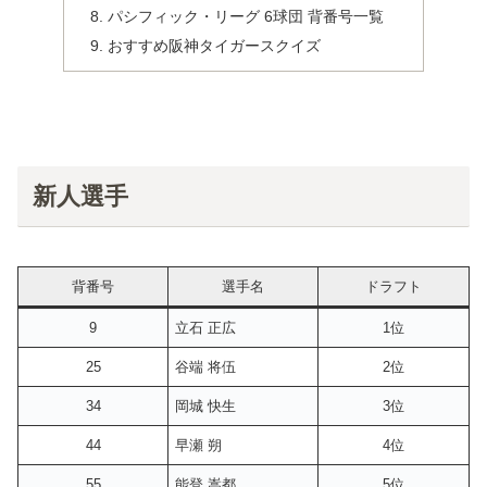
パシフィック・リーグ 6球団 背番号一覧
おすすめ阪神タイガースクイズ
新人選手
背番号
選手名
ドラフト
9
立石 正広
1位
25
谷端 将伍
2位
34
岡城 快生
3位
44
早瀬 朔
4位
55
能登 嵩都
5位