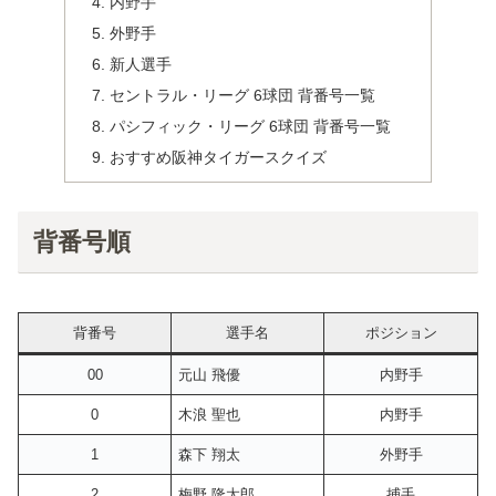
内野手
外野手
新人選手
セントラル・リーグ 6球団 背番号一覧
パシフィック・リーグ 6球団 背番号一覧
おすすめ阪神タイガースクイズ
背番号順
背番号
選手名
ポジション
00
元山 飛優
内野手
0
木浪 聖也
内野手
1
森下 翔太
外野手
2
梅野 隆太郎
捕手