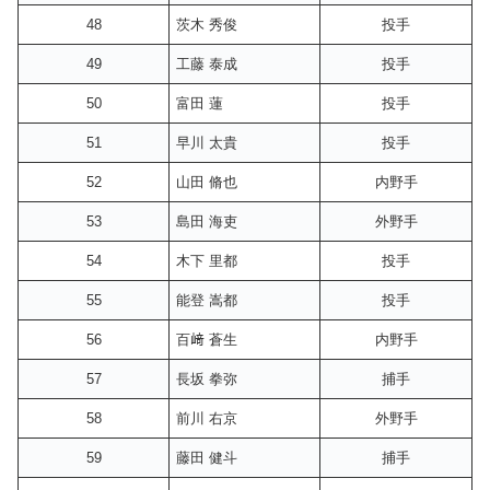
48
茨木 秀俊
投手
49
工藤 泰成
投手
50
富田 蓮
投手
51
早川 太貴
投手
52
山田 脩也
内野手
53
島田 海吏
外野手
54
木下 里都
投手
55
能登 嵩都
投手
56
百﨑 蒼生
内野手
57
長坂 拳弥
捕手
58
前川 右京
外野手
59
藤田 健斗
捕手