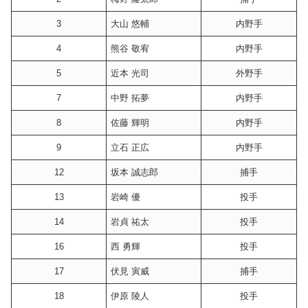
3
大山 悠輔
内野手
4
熊谷 敬宥
内野手
5
近本 光司
外野手
7
中野 拓夢
内野手
8
佐藤 輝明
内野手
9
立石 正広
内野手
12
坂本 誠志郎
捕手
13
岩崎 優
投手
14
岩貞 祐太
投手
16
西 勇輝
投手
17
伏見 寅威
捕手
18
伊原 陵人
投手