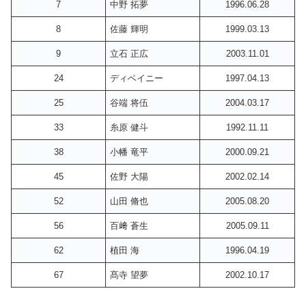
7
中野 拓夢
1996.06.28
8
佐藤 輝明
1999.03.13
9
立石 正広
2003.11.01
24
ディベイニー
1997.04.13
25
谷端 将伍
2004.03.17
33
糸原 健斗
1992.11.11
38
小幡 竜平
2000.09.21
45
佐野 大陽
2002.02.14
52
山田 脩也
2005.08.20
56
百﨑 蒼生
2005.09.11
62
植田 海
1996.04.19
67
髙寺 望夢
2002.10.17