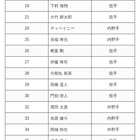
19
下村 海翔
投手
21
大竹 耕太郎
投手
24
ディベイニー
内野手
25
谷端 将伍
内野手
26
椎葉 剛
投手
27
伊藤 将司
投手
28
今朝丸 裕喜
投手
29
髙橋 遥人
投手
30
門別 啓人
投手
32
濱田 太貴
外野手
33
糸原 健斗
内野手
34
岡城 快生
外野手