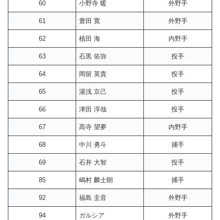
60
小野寺 暖
外野手
61
豊田 寛
外野手
62
植田 海
内野手
63
石黒 佑弥
投手
64
岡留 英貴
投手
65
湯浅 京己
投手
66
津田 淳哉
投手
67
髙寺 望夢
内野手
68
中川 勇斗
捕手
69
石井 大智
投手
85
嶋村 麟士朗
捕手
92
福島 圭音
外野手
94
ガルシア
外野手