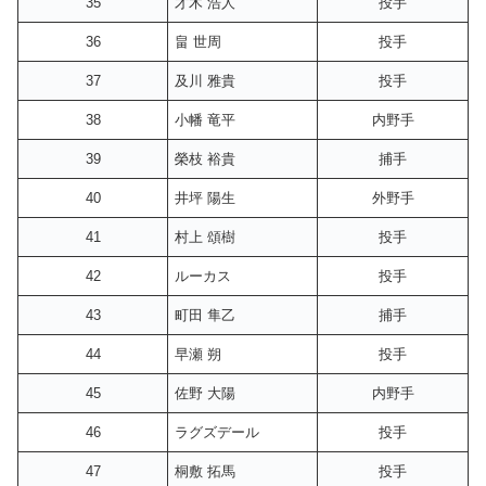
35
才木 浩人
投手
36
畠 世周
投手
37
及川 雅貴
投手
38
小幡 竜平
内野手
39
榮枝 裕貴
捕手
40
井坪 陽生
外野手
41
村上 頌樹
投手
42
ルーカス
投手
43
町田 隼乙
捕手
44
早瀬 朔
投手
45
佐野 大陽
内野手
46
ラグズデール
投手
47
桐敷 拓馬
投手